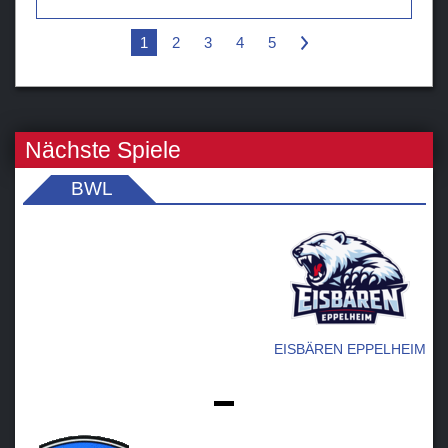
1
2
3
4
5
>
Nächste Spiele
BWL
EISBÄREN EPPELHEIM
-