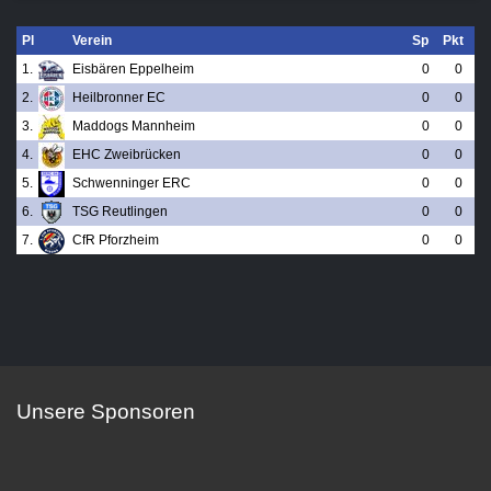
Pl
Verein
Sp
Pkt
1.
Eisbären Eppelheim
0
0
2.
Heilbronner EC
0
0
3.
Maddogs Mannheim
0
0
4.
EHC Zweibrücken
0
0
5.
Schwenninger ERC
0
0
6.
TSG Reutlingen
0
0
7.
CfR Pforzheim
0
0
Unsere Sponsoren