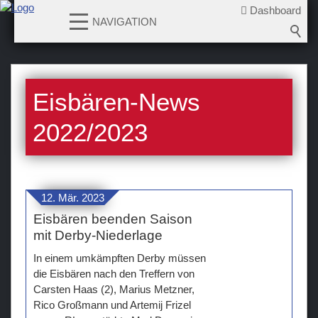
Dashboard
NAVIGATION
News
Eisbären-News
2026-2027
2025-2026
2022/2023
2024-2025
2023-2024
2022-2023
12. Mär. 2023
2021-2022
Eisbären beenden Saison
2020-2021
mit Derby-Niederlage
2019-2020
In einem umkämpften Derby müssen
2018-2019
die Eisbären nach den Treffern von
Carsten Haas (2), Marius Metzner,
2017-2018
Rico Großmann und Artemij Frizel
2016-2017