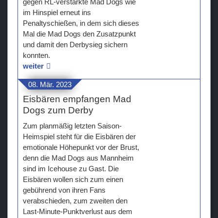
gegen RL-verstärkte Mad Dogs wie
im Hinspiel erneut ins
Teams
Penaltyschießen, in dem sich dieses
Mal die Mad Dogs den Zusatzpunkt
Verein
und damit den Derbysieg sichern
konnten.
Sponsoren / Partner
weiter
Fanzone
08. Mär. 2023
Eisbären empfangen Mad
Dogs zum Derby
Zum planmäßig letzten Saison-
Heimspiel steht für die Eisbären der
emotionale Höhepunkt vor der Brust,
denn die Mad Dogs aus Mannheim
sind im Icehouse zu Gast. Die
Eisbären wollen sich zum einen
gebührend von ihren Fans
verabschieden, zum zweiten den
Last-Minute-Punktverlust aus dem