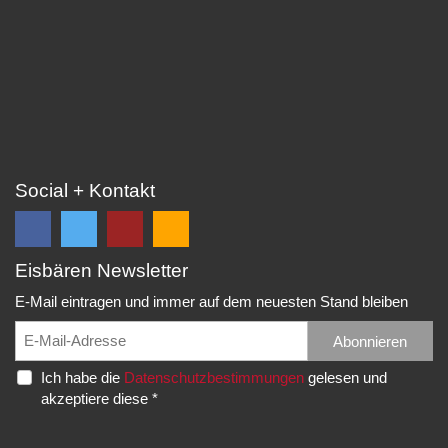
Social + Kontakt
Eisbären Newsletter
Folge
Folge
EC
Falls
uns
uns
Eisbären
Du
E-Mail eintragen und immer auf dem neuesten Stand bleiben
auf
auf
Eppelheim
unsere
Facebook
Twitter
News,
Abonnieren
Rudolf-
und
und
Spielberichte,
Diesel-
Ich habe die
Datenschutzbestimmungen
gelesen und
erhalte
erhalte
etc.
Str.
akzeptiere diese *
die
die
als
20
neuesten
neuesten
RSS
69214
Infos.
Infos.
abonnieren