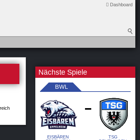
Dashboard
Nächste Spiele
BWL
reich
-
EISBÄREN
TSG