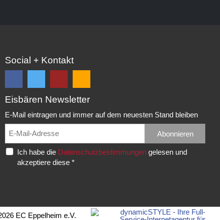
Social + Kontakt
Eisbären Newsletter
Folge
Folge
EC
Falls
uns
uns
Eisbären
Du
E-Mail eintragen und immer auf dem neuesten Stand bleiben
auf
auf
Eppelheim
unsere
Facebook
Twitter
News,
Abonnieren
Rudolf-
und
und
Spielberichte,
Diesel-
Ich habe die
Datenschutzbestimmungen
gelesen und
erhalte
erhalte
etc.
Str.
akzeptiere diese *
die
die
als
20
neuesten
neuesten
RSS
69214
Infos.
Infos.
abonnieren
Eppelheim
möchtest...
Telefon:
2026 EC Eppelheim e.V.