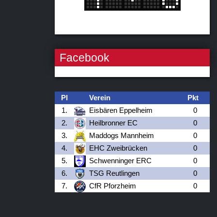
Facebook
Pl
Verein
Pkt
1.
Eisbären Eppelheim
0
2.
Heilbronner EC
0
3.
Maddogs Mannheim
0
4.
EHC Zweibrücken
0
5.
Schwenninger ERC
0
6.
TSG Reutlingen
0
7.
CfR Pforzheim
0