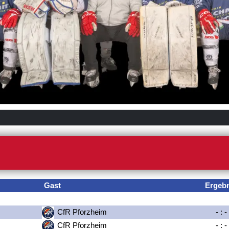
Gast
Ergeb
CfR Pforzheim
-
:
-
CfR Pforzheim
-
:
-