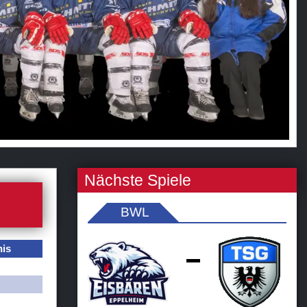
Nächste Spiele
BWL
nis
-