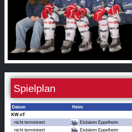
Spielplan
Datum
Heim
KW nT
nicht termininert
Eisbären Eppelheim
nicht termininert
Eisbären Eppelheim