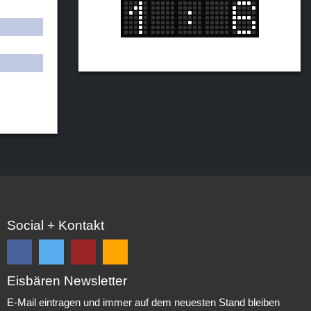
Social + Kontakt
Eisbären Newsletter
Folge
Folge
EC
Falls
uns
uns
Eisbären
Du
E-Mail eintragen und immer auf dem neuesten Stand bleiben
auf
auf
Eppelheim
unsere