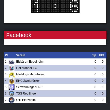
Facebook
Pl
Verein
Sp
Pkt
1.
Eisbären Eppelheim
0
0
2.
Heilbronner EC
0
0
3.
Maddogs Mannheim
0
0
4.
EHC Zweibrücken
0
0
5.
Schwenninger ERC
0
0
6.
TSG Reutlingen
0
0
7.
CfR Pforzheim
0
0