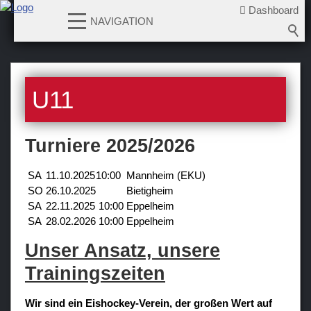
Dashboard
NAVIGATION
News
U11
Teams
Verein
Turniere 2025/2026
Sponsoren / Partner
SA
11.10.2025
10:00
Mannheim (EKU)
Fanzone
SO
26.10.2025
Bietigheim
SA
22.11.2025
10:00
Eppelheim
SA
28.02.2026
10:00
Eppelheim
Unser Ansatz, unsere
Trainingszeiten
Wir sind ein Eishockey-Verein, der großen Wert auf