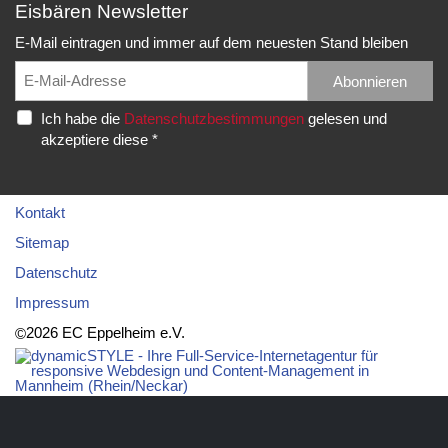
Eisbären Newsletter
Folge
Folge
EC
Falls
uns
uns
Eisbären
Du
E-Mail eintragen und immer auf dem neuesten Stand bleiben
auf
auf
Eppelheim
unsere
Facebook
Twitter
News,
Abonnieren
Rudolf-
und
und
Spielberichte,
Diesel-
Ich habe die
Datenschutzbestimmungen
gelesen und
erhalte
erhalte
etc.
Str.
akzeptiere diese *
die
die
als
20
neuesten
neuesten
RSS
69214
Infos.
Infos.
abonnieren
Eppelheim
möchtest...
Kontakt
Telefon:
Sitemap
06221
Datenschutz
–
Impressum
76
83
2026 EC Eppelheim e.V.
©
92
Telefax:
06221
–
76