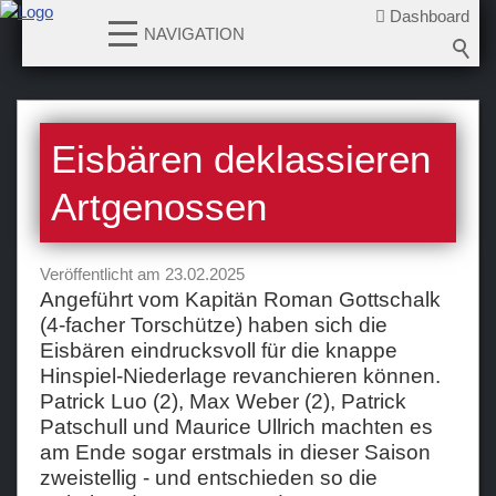
Dashboard
NAVIGATION
News
Eisbären deklassieren
2026-2027
2025-2026
Artgenossen
2024-2025
2023-2024
Veröffentlicht am 23.02.2025
2022-2023
Angeführt vom Kapitän Roman Gottschalk
(4-facher Torschütze) haben sich die
2021-2022
Eisbären eindrucksvoll für die knappe
2020-2021
Hinspiel-Niederlage revanchieren können.
2019-2020
Patrick Luo (2), Max Weber (2), Patrick
Patschull und Maurice Ullrich machten es
2018-2019
am Ende sogar erstmals in dieser Saison
2017-2018
zweistellig - und entschieden so die
2016-2017