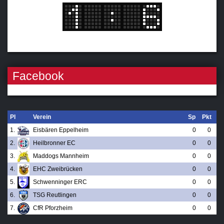
Facebook
Pl
Verein
Sp
Pkt
1.
Eisbären Eppelheim
0
0
2.
Heilbronner EC
0
0
3.
Maddogs Mannheim
0
0
4.
EHC Zweibrücken
0
0
5.
Schwenninger ERC
0
0
6.
TSG Reutlingen
0
0
7.
CfR Pforzheim
0
0