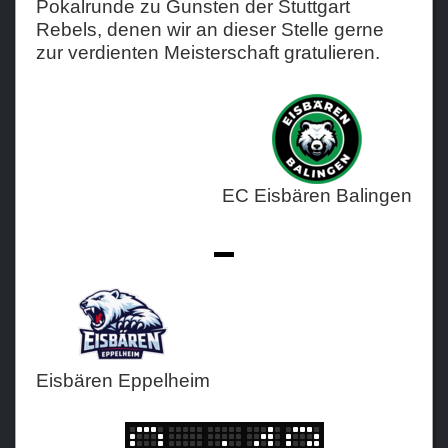
Pokalrunde zu Gunsten der Stuttgart
Rebels, denen wir an dieser Stelle gerne
Teams
zur verdienten Meisterschaft gratulieren.
Verein
Sponsoren / Partner
Fanzone
EC Eisbären Balingen
-
Eisbären Eppelheim