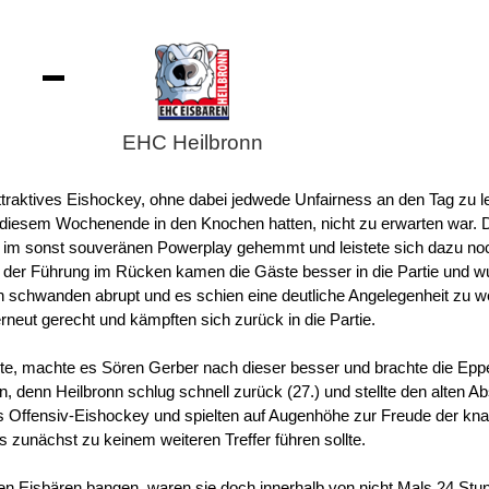
-
EHC Heilbronn
traktives Eishockey, ohne dabei jedwede Unfairness an den Tag zu 
n diesem Wochenende in den Knochen hatten, nicht zu erwarten war. D
ch im sonst souveränen Powerplay gehemmt und leistete sich dazu no
 Mit der Führung im Rücken kamen die Gäste besser in die Partie und 
ion schwanden abrupt und es schien eine deutliche Angelegenheit zu w
eut gerecht und kämpften sich zurück in die Partie.
llte, machte es Sören Gerber nach dieser besser und brachte die Epp
, denn Heilbronn schlug schnell zurück (27.) und stellte den alten A
es Offensiv-Eishockey und spielten auf Augenhöhe zur Freude der kn
 zunächst zu keinem weiteren Treffer führen sollte.
den Eisbären bangen, waren sie doch innerhalb von nicht Mals 24 St