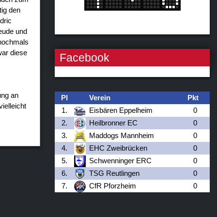
tig den
dric
reude und
 nochmals
war diese
Facebook
ung an
Pl
Verein
Pkt
ielleicht
1.
Eisbären Eppelheim
0
2.
Heilbronner EC
0
3.
Maddogs Mannheim
0
4.
EHC Zweibrücken
0
5.
Schwenninger ERC
0
6.
TSG Reutlingen
0
7.
CfR Pforzheim
0