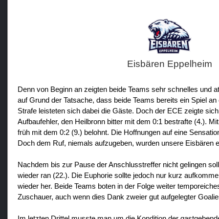
Eisbären Eppelheim
Denn von Beginn an zeigten beide Teams sehr schnelles und at
auf Grund der Tatsache, dass beide Teams bereits ein Spiel a
Strafe leisteten sich dabei die Gäste. Doch der ECE zeigte si
Aufbaufehler, den Heilbronn bitter mit dem 0:1 bestrafte (4.).
früh mit dem 0:2 (9.) belohnt. Die Hoffnungen auf eine Sensat
Doch dem Ruf, niemals aufzugeben, wurden unsere Eisbären ern
Nachdem bis zur Pause der Anschlusstreffer nicht gelingen so
wieder ran (22.). Die Euphorie sollte jedoch nur kurz aufkommen
wieder her. Beide Teams boten in der Folge weiter temporeich
Zuschauer, auch wenn dies Dank zweier gut aufgelegter Goalies
Im letzten Drittel musste man um die Kondition der gastgeben