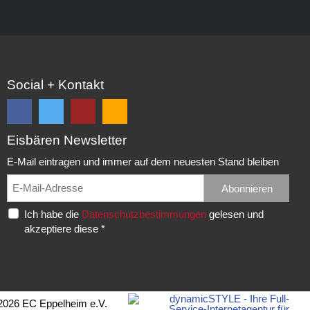
Social + Kontakt
Eisbären Newsletter
Folge
Folge
EC
Falls
uns
uns
Eisbären
Du
E-Mail eintragen und immer auf dem neuesten Stand bleiben
auf
auf
Eppelheim
unsere
Facebook
Twitter
News,
Abonnieren
Rudolf-
und
und
Spielberichte,
Diesel-
Ich habe die
Datenschutzbestimmungen
gelesen und
erhalte
erhalte
etc.
Str.
akzeptiere diese *
die
die
als
20
neuesten
neuesten
RSS
69214
Infos.
Infos.
abonnieren
Eppelheim
möchtest...
Telefon:
2026 EC Eppelheim e.V.