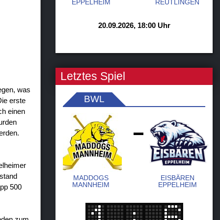
EPPELHEIM
REUTLINGEN
20.09.2026, 18:00 Uhr
Letztes Spiel
legen, was
BWL
ie erste
ch einen
wurden
erden.
-
elheimer
bstand
MADDOGS
EISBÄREN
MANNHEIM
EPPELHEIM
app 500
unden zum