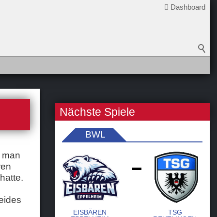
Dashboard
Nächste Spiele
BWL
r man
ren
-
hatte.
eides
EISBÄREN
TSG