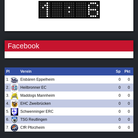
Facebook
Pl
Verein
Sp
Pkt
1.
Eisbären Eppelheim
0
0
2.
Heilbronner EC
0
0
3.
Maddogs Mannheim
0
0
4.
EHC Zweibrücken
0
0
5.
Schwenninger ERC
0
0
6.
TSG Reutlingen
0
0
7.
CfR Pforzheim
0
0