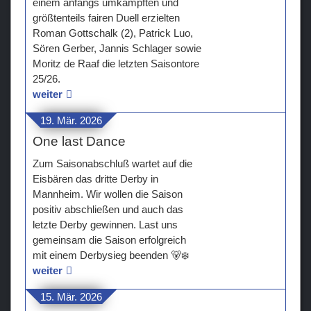
einem anfangs umkämpften und
größtenteils fairen Duell erzielten
Teams
Roman Gottschalk (2), Patrick Luo,
Sören Gerber, Jannis Schlager sowie
Verein
Moritz de Raaf die letzten Saisontore
25/26.
Sponsoren / Partner
weiter
Fanzone
19. Mär. 2026
One last Dance
Zum Saisonabschluß wartet auf die
Eisbären das dritte Derby in
Mannheim. Wir wollen die Saison
positiv abschließen und auch das
letzte Derby gewinnen. Last uns
gemeinsam die Saison erfolgreich
mit einem Derbysieg beenden 🐻‍❄️
weiter
15. Mär. 2026