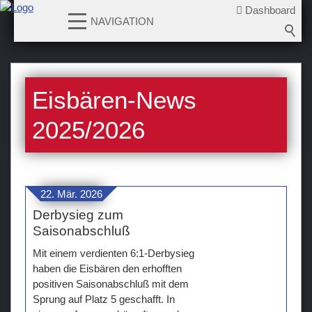
Dashboard
NAVIGATION
News
Eisbären-News
2026-2027
2025-2026
2025/2026
2024-2025
2023-2024
2022-2023
22. Mär. 2026
2021-2022
Derbysieg zum
2020-2021
Saisonabschluß
2019-2020
Mit einem verdienten 6:1-Derbysieg
2018-2019
haben die Eisbären den erhofften
positiven Saisonabschluß mit dem
2017-2018
Sprung auf Platz 5 geschafft. In
2016-2017