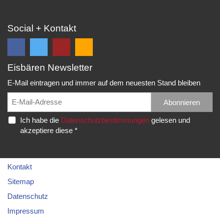
Social + Kontakt
Eisbären Newsletter
Folge
Folge
EC
Falls
uns
uns
Eisbären
Du
E-Mail eintragen und immer auf dem neuesten Stand bleiben
auf
auf
Eppelheim
unsere
Facebook
Twitter
News,
Abonnieren
Rudolf-
und
und
Spielberichte,
Diesel-
Ich habe die
Datenschutzbestimmungen
gelesen und
erhalte
erhalte
etc.
Str.
akzeptiere diese *
die
die
als
20
neuesten
neuesten
RSS
69214
Infos.
Infos.
abonnieren
Eppelheim
möchtest...
Kontakt
Telefon:
Sitemap
06221
Datenschutz
–
Impressum
76