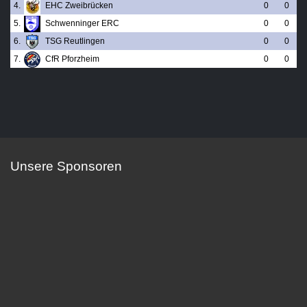
4.
EHC Zweibrücken
0
0
5.
Schwenninger ERC
0
0
6.
TSG Reutlingen
0
0
7.
CfR Pforzheim
0
0
Unsere Sponsoren