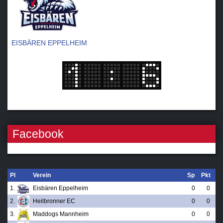
EISBÄREN EPPELHEIM
Facebook
Pl
Verein
Sp
Pkt
1.
Eisbären Eppelheim
0
0
2.
Heilbronner EC
0
0
3.
Maddogs Mannheim
0
0